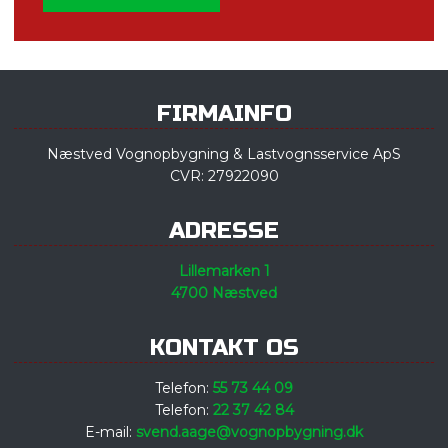
​FIRMAINFO
​Næstved Vognopbygning & Lastvognsservice ApS
CVR: 27922090
​ADRESSE
Lillemarken 1
4700 Næstved
​KONTAKT OS
Telefon:
​55 73 44 09
Telefon:
22 37 42 84
​E-mail:
svend.aage@vogn​opbygning.dk