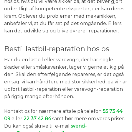
hos os, hvis du vil være sikker på, at det bliver gjort
ordentligt af kompetente eksperter, der kan deres
kram. Oplever du problemer med mekanikken,
anbefaler vi, at du får set på det omgående. Ellers
kan det udvikle sig og blive dyrere i reparationer.
Bestil lastbil-reparation hos os
Har du en lastbil eller varevogn, der har nogle
skader eller småskavanker, tager vi gerne et kig på
den. Skal den efterfølgende repareres, er det også
en sag, vi kan håndtere med stor sikkerhed, da vi har
udført lastbil-reparation eller varevogn-reparation
på rigtig mange efterhånden.
Kontakt os for nærmere aftale på telefon
55 73 44
09
eller
22 37 42 84
samt hør mere om vores priser.​
Du kan også skrive til e-mail
svend-