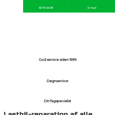
55 73 44 09​
E-mail
God service siden 1999​
Døgnservice​
Din fagspecialist
Lastbil-reparation af alle