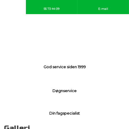
55 73 44 09​
E-mail
God service siden 1999​
Døgnservice​
Din fagspecialist
Galleri​